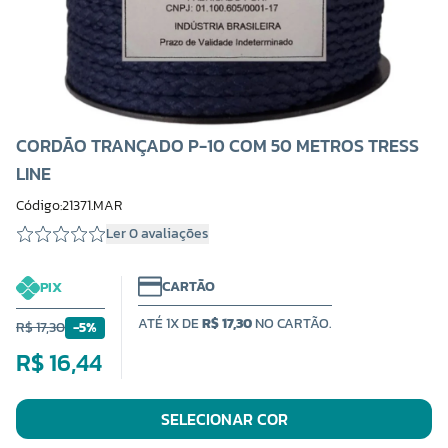
CORDÃO TRANÇADO P-10 COM 50 METROS TRESS
LINE
Código:21371.MAR
Ler 0 avaliações
CARTÃO
PIX
ATÉ 1X DE
R$ 17,30
NO CARTÃO.
R$ 17,30
-5%
R$ 16,44
SELECIONAR COR