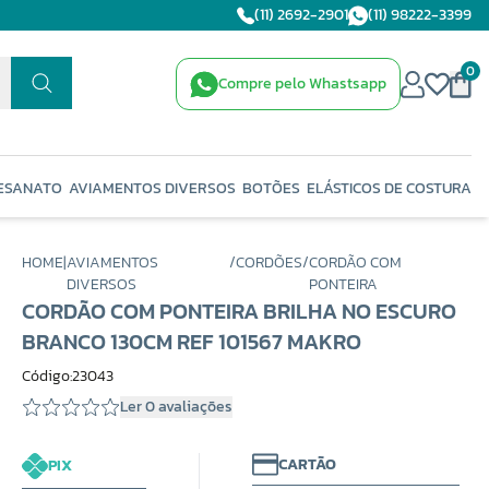
(11) 2692-2901
(11) 98222-3399
0
Compre pelo Whastsapp
ESANATO
AVIAMENTOS DIVERSOS
BOTÕES
ELÁSTICOS DE COSTURA
HOME
|
AVIAMENTOS
/
CORDÕES
/
CORDÃO COM
DIVERSOS
PONTEIRA
CORDÃO COM PONTEIRA BRILHA NO ESCURO
BRANCO 130CM REF 101567 MAKRO
Código:23043
Ler 0 avaliações
CARTÃO
PIX