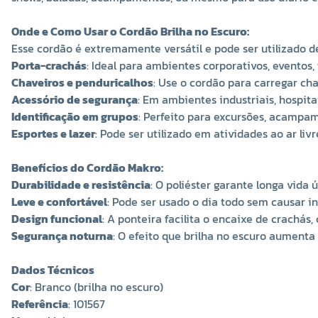
Onde e Como Usar o Cordão Brilha no Escuro:
Esse cordão é extremamente versátil e pode ser utilizado d
Porta-crachás
: Ideal para ambientes corporativos, eventos, 
Chaveiros e penduricalhos
: Use o cordão para carregar ch
Acessório de segurança
: Em ambientes industriais, hospita
Identificação em grupos
: Perfeito para excursões, acampame
Esportes e lazer
: Pode ser utilizado em atividades ao ar li
Benefícios do Cordão Makro:
Durabilidade e resistência
: O poliéster garante longa vida
Leve e confortável
: Pode ser usado o dia todo sem causar 
Design funcional
: A ponteira facilita o encaixe de crachás,
Segurança noturna
: O efeito que brilha no escuro aumenta
Dados Técnicos
Cor
: Branco (brilha no escuro)
Referência
: 101567