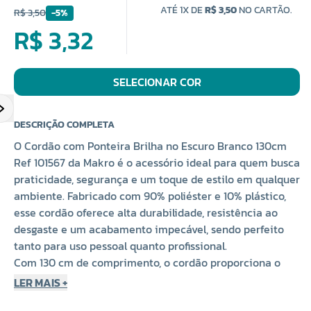
ATÉ 1X DE
R$ 3,50
NO CARTÃO.
R$ 3,50
-5%
R$ 3,32
SELECIONAR COR
DESCRIÇÃO COMPLETA
O Cordão com Ponteira Brilha no Escuro Branco 130cm
Ref 101567 da Makro é o acessório ideal para quem busca
praticidade, segurança e um toque de estilo em qualquer
ambiente. Fabricado com 90% poliéster e 10% plástico,
esse cordão oferece alta durabilidade, resistência ao
desgaste e um acabamento impecável, sendo perfeito
tanto para uso pessoal quanto profissional.
Com 130 cm de comprimento, o cordão proporciona o
ajuste ideal para diversas aplicações. Seu diferencial
LER MAIS +
está na função
"
brilha no escuro
"
, que garante maior