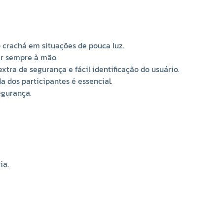
Dados Técnicos
Cor
: Branco (brilha no escuro)
Referência
: 101567
Marca
: Makro
do crachá em situações de pouca luz.
Comprimento
: 130 cm
ar sempre à mão.
Composição
: 90% poliéster, 10% plástico
xtra de segurança e fácil identificação do usuário.
Brilha no escuro
: Visibilidade e destaque mesmo em
a dos participantes é essencial.
ambientes escuros
egurança.
ia.