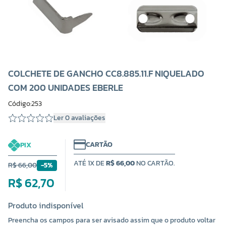
COLCHETE DE GANCHO CC8.885.11.F NIQUELADO
COM 200 UNIDADES EBERLE
Código:253
Ler 0 avaliações
CARTÃO
PIX
ATÉ 1X DE
R$ 66,00
NO CARTÃO.
R$ 66,00
-5%
R$ 62,70
Produto indisponível
Preencha os campos para ser avisado assim que o produto voltar