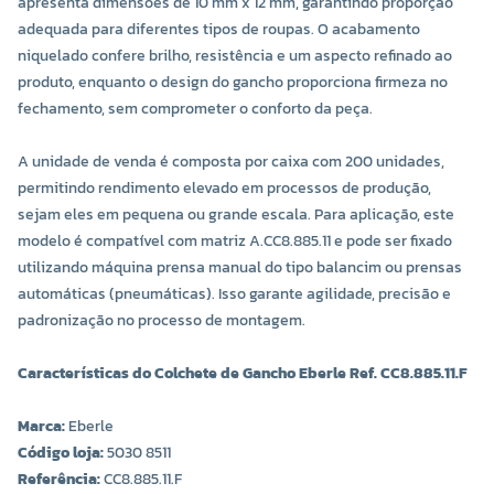
apresenta dimensões de 10 mm x 12 mm, garantindo proporção
adequada para diferentes tipos de roupas. O acabamento
niquelado confere brilho, resistência e um aspecto refinado ao
produto, enquanto o design do gancho proporciona firmeza no
fechamento, sem comprometer o conforto da peça.
A unidade de venda é composta por caixa com 200 unidades,
permitindo rendimento elevado em processos de produção,
sejam eles em pequena ou grande escala. Para aplicação, este
modelo é compatível com matriz A.CC8.885.11 e pode ser fixado
utilizando máquina prensa manual do tipo balancim ou prensas
automáticas (pneumáticas). Isso garante agilidade, precisão e
padronização no processo de montagem.
Características do Colchete de Gancho Eberle Ref. CC8.885.11.F
Marca:
Eberle
Código loja:
5030 8511
Referência:
CC8.885.11.F