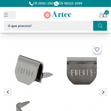
(11) 2692-2901
(11) 98222-3399
0