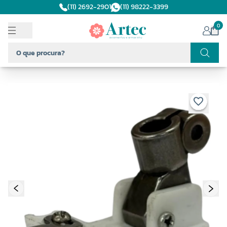
(11) 2692-2901
(11) 98222-3399
0