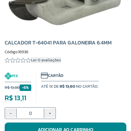
CALCADOR T-64041 PARA GALONEIRA 6.4MM
Código:18936
Ler 0 avaliações
CARTÃO
PIX
ATÉ 1X DE
R$ 13,80
NO CARTÃO.
R$ 13,80
-5%
R$ 13,11
-
+
ADICIONAR AO CARRINHO