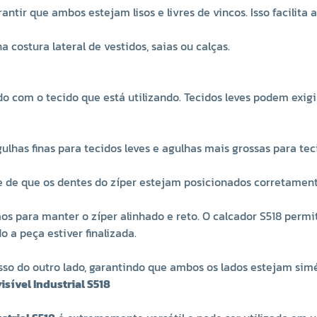
rantir que ambos estejam lisos e livres de vincos. Isso facili
 costura lateral de vestidos, saias ou calças.
do com o tecido que está utilizando. Tecidos leves podem exi
ulhas finas para tecidos leves e agulhas mais grossas para tec
-se de que os dentes do zíper estejam posicionados corretamen
s para manter o zíper alinhado e reto. O calcador S518 permit
 a peça estiver finalizada.
esso do outro lado, garantindo que ambos os lados estejam sim
sível Industrial S518