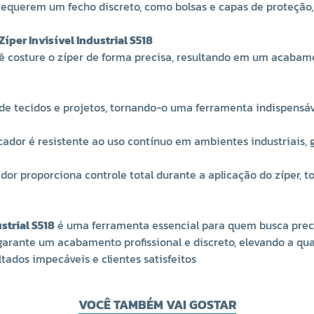
equerem um fecho discreto, como bolsas e capas de proteção,
íper Invisível Industrial S518
ê costure o zíper de forma precisa, resultando em um acabam
 tecidos e projetos, tornando-o uma ferramenta indispensável
cador é resistente ao uso contínuo em ambientes industriais, g
or proporciona controle total durante a aplicação do zíper, t
strial S518
é uma ferramenta essencial para quem busca precisã
garante um acabamento profissional e discreto, elevando a qua
tados impecáveis e clientes satisfeitos
VOCÊ TAMBÉM VAI GOSTAR