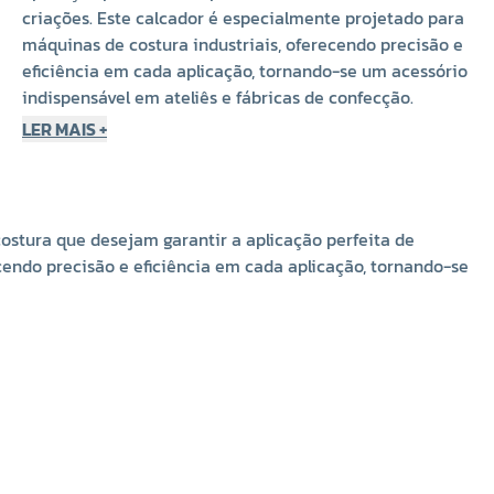
criações. Este calcador é especialmente projetado para
máquinas de costura industriais, oferecendo precisão e
eficiência em cada aplicação, tornando-se um acessório
indispensável em ateliês e fábricas de confecção.
LER MAIS +
Características do Calcador Largo Sem Guia Para Pregar
Zíper Invisível Industrial S518
Compatibilidade:
Máquinas de costura industriais
ostura que desejam garantir a aplicação perfeita de
Material:
Aço de alta resistência
cendo precisão e eficiência em cada aplicação, tornando-se
Função:
Aplicação de zíper invisível em tecidos
Design:
Largura otimizada sem guia para maior controle
Utilização:
Moda, decoração e projetos diversos
Fabricado com aço de alta qualidade, o calcador S518 é