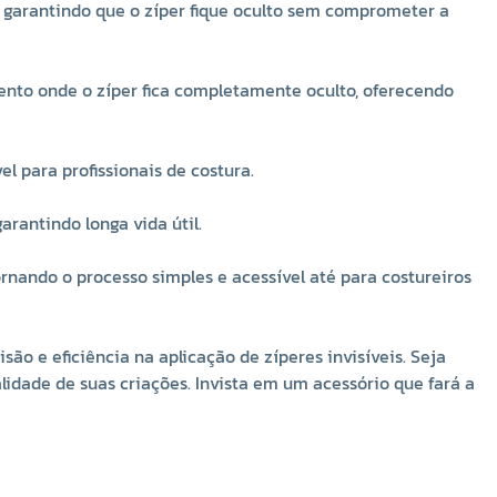
Onde Usar o Calcador Largo Sem Guia Para Pregar Zíper
 garantindo que o zíper fique oculto sem comprometer a
Invisível Industrial S518
O
Calcador Largo Sem Guia Para Pregar Zíper Invisível
ento onde o zíper fica completamente oculto, oferecendo
Industrial S518
é extremamente versátil e pode ser
utilizado em uma ampla gama de projetos de costura,
desde moda até itens de decoração. A seguir, algumas
 para profissionais de costura.
das principais aplicações deste calcador:
Moda:
arantindo longa vida útil.
Vestidos e Saias:
O calcador S518 é ideal para a
aplicação de zíperes invisíveis em vestidos e saias,
ornando o processo simples e acessível até para costureiros
garantindo um acabamento elegante onde o zíper fica
completamente oculto na costura.
o e eficiência na aplicação de zíperes invisíveis. Seja
Calças e Bermudas:
Em peças de alfaiataria, o zíper
lidade de suas criações. Invista em um acessório que fará a
invisível proporciona um visual limpo e sofisticado. O
calcador S518 assegura que o zíper seja aplicado com
precisão, sem interferir no caimento da peça.