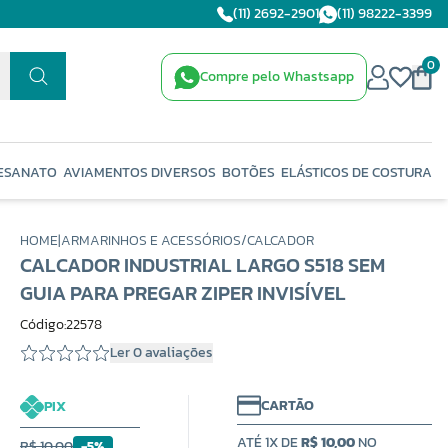
(11) 2692-2901
(11) 98222-3399
0
Compre pelo Whastsapp
ESANATO
AVIAMENTOS DIVERSOS
BOTÕES
ELÁSTICOS DE COSTURA
HOME
|
ARMARINHOS E ACESSÓRIOS
/
CALCADOR
CALCADOR INDUSTRIAL LARGO S518 SEM
GUIA PARA PREGAR ZIPER INVISÍVEL
Código:22578
Ler 0 avaliações
CARTÃO
PIX
ATÉ 1X DE
R$ 10,00
NO
R$ 10,00
-5%