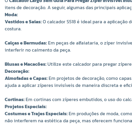
O
Calcador Largo Sem Guia Para Pregar Zíper Invisível Indu
itens de decoração. A seguir, algumas das principais aplica
Moda:
Vestidos e Saias:
O calcador S518 é ideal para a aplicação 
costura.
Calças e Bermudas:
Em peças de alfaiataria, o zíper invisív
interferir no caimento da peça.
Blusas e Macacões:
Utilize este calcador para pregar zíper
Decoração:
Almofadas e Capas:
Em projetos de decoração, como capas d
ajuda a aplicar zíperes invisíveis de maneira discreta e efic
Cortinas:
Em cortinas com zíperes embutidos, o uso do calca
Projetos Especiais:
Costumes e Trajes Especiais:
Em produções de moda, como tr
não interferem na estética da peça, mas oferecem funciona