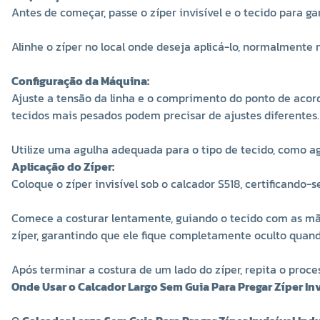
Antes de começar, passe o zíper invisível e o tecido para ga
Alinhe o zíper no local onde deseja aplicá-lo, normalmente na
Configuração da Máquina:
Ajuste a tensão da linha e o comprimento do ponto de acor
tecidos mais pesados podem precisar de ajustes diferentes.
Utilize uma agulha adequada para o tipo de tecido, como ag
Aplicação do Zíper:
Coloque o zíper invisível sob o calcador S518, certificando
Comece a costurar lentamente, guiando o tecido com as mão
zíper, garantindo que ele fique completamente oculto quando
Após terminar a costura de um lado do zíper, repita o proc
Onde Usar o Calcador Largo Sem Guia Para Pregar Zíper Invi