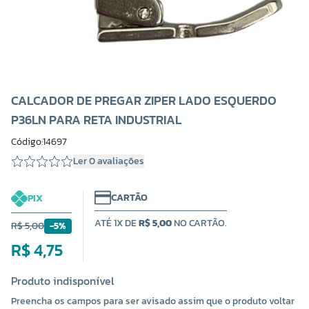
CALCADOR DE PREGAR ZIPER LADO ESQUERDO
P36LN PARA RETA INDUSTRIAL
Código:14697
Ler 0 avaliações
CARTÃO
PIX
ATÉ 1X DE
R$ 5,00
NO CARTÃO.
R$ 5,00
-5%
R$ 4,75
Produto indisponível
Preencha os campos para ser avisado assim que o produto voltar