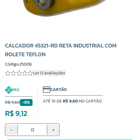
CALCADOR 45321-RD RETA INDUSTRIAL COM
ROLETE TEFLON
Código:25006
Ler 0 avaliações
CARTÃO
PIX
ATÉ 1X DE
R$ 9,60
NO CARTÃO.
R$ 9,60
-5%
R$ 9,12
-
+