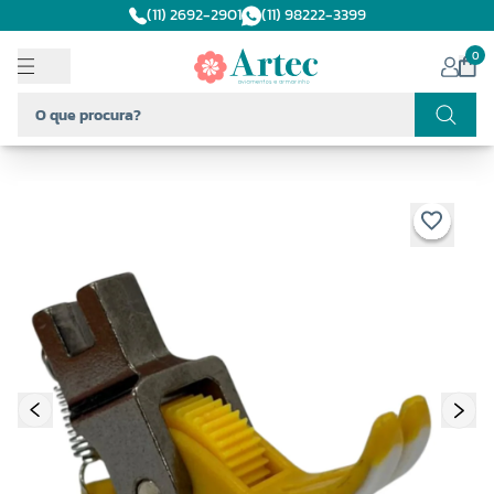
(11) 2692-2901
(11) 98222-3399
0