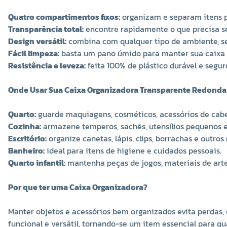
Quatro compartimentos fixos:
organizam e separam itens par
Transparência total:
encontre rapidamente o que precisa se
Design versátil:
combina com qualquer tipo de ambiente, sej
Fácil limpeza:
basta um pano úmido para manter sua caixa
Resistência e leveza:
feita 100% de plástico durável e segur
Onde Usar Sua Caixa Organizadora Transparente Redond
Quarto:
guarde maquiagens, cosméticos, acessórios de cabelo
Cozinha:
armazene temperos, sachês, utensílios pequenos 
Escritório:
organize canetas, lápis, clips, borrachas e outros
Banheiro:
ideal para itens de higiene e cuidados pessoais.
Quarto infantil:
mantenha peças de jogos, materiais de art
Por que ter uma Caixa Organizadora?
Manter objetos e acessórios bem organizados evita perdas
funcional e versátil, tornando-se um item essencial para qu