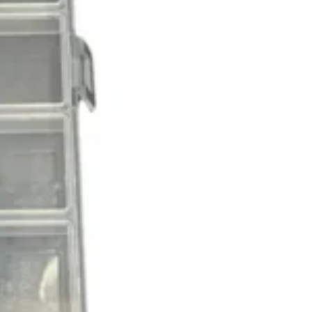
Cor:
transparente
Medidas:
5 cm (altura) x 10 cm (diâmetro)