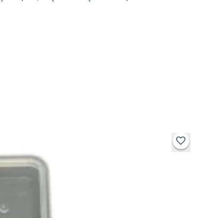
pessoais.
Quarto infantil:
mantenha peças de jogos, materiais de
arte e brinquedos pequenos organizados.
Por que ter uma Caixa Organizadora?
Manter objetos e acessórios bem organizados evita
perdas, economiza tempo e preserva a qualidade dos
itens. A Caixa Organizadora Transparente Redonda
NYBC é compacta, funcional e versátil, tornando-se um
item essencial para qualquer casa ou escritório. Sua
transparência
garante visualização rápida, enquanto os
quatro compartimentos fixos oferecem divisão interna
inteligente.
Dados Técnicos:
Marca:
NYBC
Composição:
100% plástico