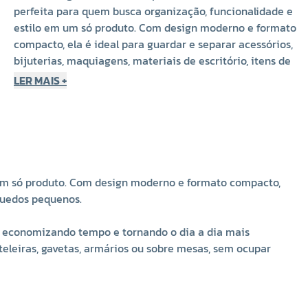
perfeita para quem busca organização, funcionalidade e
estilo em um só produto. Com design moderno e formato
compacto, ela é ideal para guardar e separar acessórios,
bijuterias, maquiagens, materiais de escritório, itens de
cozinha e até brinquedos pequenos.
LER MAIS +
Fabricada em plástico transparente de alta qualidade,
essa caixa permite visualizar o conteúdo de forma
rápida e prática, economizando tempo e tornando o dia
a dia mais organizado. Seu formato redondo e medidas
de 5 cm de altura por 10 cm de diâmetro permitem fácil
um só produto. Com design moderno e formato compacto,
acomodação em prateleiras, gavetas, armários ou sobre
nquedos pequenos.
mesas, sem ocupar muito espaço.
ca, economizando tempo e tornando o dia a dia mais
Principais Benefícios
leiras, gavetas, armários ou sobre mesas, sem ocupar
Quatro compartimentos fixos:
organizam e separam
itens para evitar misturas e facilitar o acesso.