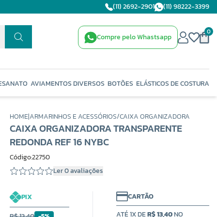
(11) 2692-2901
(11) 98222-3399
0
Compre pelo Whastsapp
ESANATO
AVIAMENTOS DIVERSOS
BOTÕES
ELÁSTICOS DE COSTURA
HOME
|
ARMARINHOS E ACESSÓRIOS
/
CAIXA ORGANIZADORA
CAIXA ORGANIZADORA TRANSPARENTE
REDONDA REF 16 NYBC
Código:22750
Ler 0 avaliações
CARTÃO
PIX
ATÉ 1X DE
R$ 13,40
NO
R$ 13,40
-5%