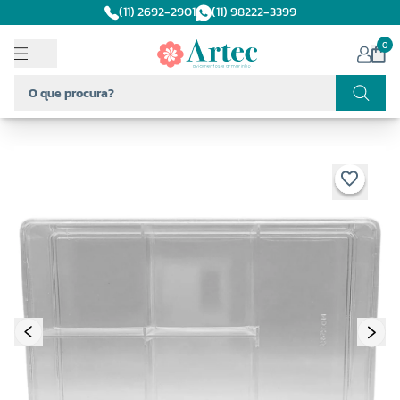
(11) 2692-2901
(11) 98222-3399
0