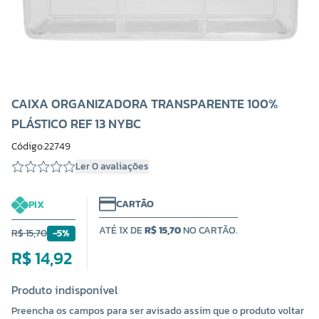
CAIXA ORGANIZADORA TRANSPARENTE 100%
PLÁSTICO REF 13 NYBC
Código:22749
Ler 0 avaliações
CARTÃO
PIX
ATÉ 1X DE
R$ 15,70
NO CARTÃO.
R$ 15,70
-5%
R$ 14,92
Produto indisponível
Preencha os campos para ser avisado assim que o produto voltar