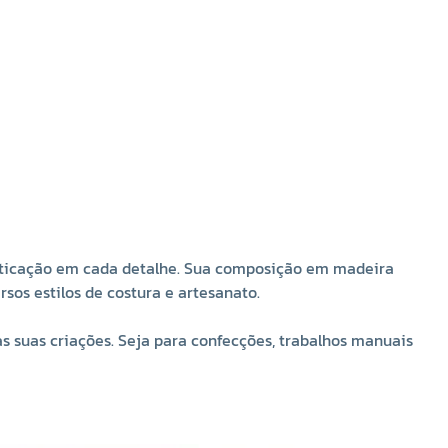
4002-20?
O botão 4 furos Corozita 4002-20 marfim 12,07mm é a
escolha certa para quem busca aliar resistência,
praticidade e sofisticação em cada detalhe. Sua
composição em madeira natural proporciona um visual
artesanal e elegante, enquanto o design clássico garante
compatibilidade com os mais diversos estilos de costura
e artesanato.
Com embalagem de 144 unidades, você terá sempre em
fisticação em cada detalhe. Sua composição em madeira
mãos um aviamento essencial para dar acabamento
sos estilos de costura e artesanato.
profissional às suas criações. Seja para confecções,
trabalhos manuais ou customizações, este botão oferece
suas criações. Seja para confecções, trabalhos manuais
qualidade superior, custo-benefício e versatilidade.