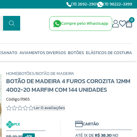
(11) 2692-2901
(11) 98222-3399
0
Compre pelo Whastsapp
ESANATO
AVIAMENTOS DIVERSOS
BOTÕES
ELÁSTICOS DE COSTURA
HOME
|
BOTÕES
/
BOTÃO DE MADEIRA
BOTÃO DE MADEIRA 4 FUROS COROZITA 12MM
4002-20 MARFIM COM 144 UNIDADES
Código:11965
Ler 0 avaliações
CARTÃO
PIX
ATÉ 1X DE
R$ 38,30
NO
R$ 38,30
-5%