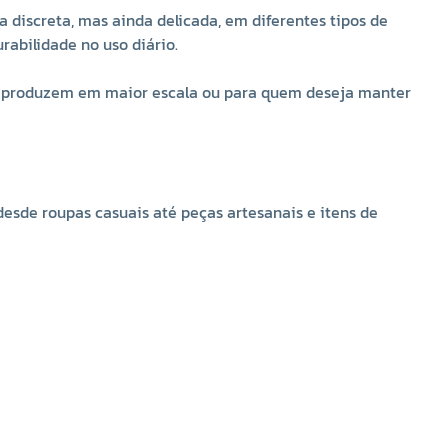
dar um toque exclusivo a peças básicas.
discreta, mas ainda delicada, em diferentes tipos de
rabilidade no uso diário.
Vantagens do botão de madeira Corozita
que produzem em maior escala ou para quem deseja manter
Material natural
: feito em madeira de alta qualidade,
resistente e sustentável.
Cor versátil
: o tom marfim combina facilmente com
tecidos claros, estampados ou até como contraste em
peças escuras.
sde roupas casuais até peças artesanais e itens de
Fixação confiável
: modelo com
quatro furos
, garantindo
maior firmeza.
Medida funcional
: com
12,07mm
, tem tamanho prático
para diversas aplicações.
Pacote econômico
: contém
144 unidades
, ideal para
produções maiores.
Tradição Corozita
: marca reconhecida pela qualidade de
seus botões.
Por que escolher o botão 4 furos marfim Corozita