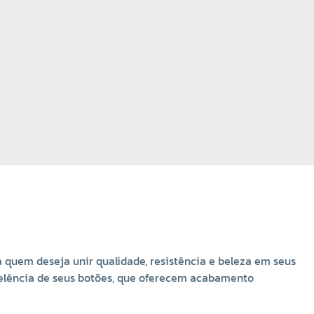
O botão de madeira marfim 12,07mm é extremamente
versátil e pode ser aplicado em uma ampla variedade de
criações, desde roupas casuais até peças artesanais e
itens de decoração. Veja algumas das principais formas
de uso:
Moda e vestuário
: ideal para camisas, vestidos, blusas,
saias e casaquinhos, adicionando um detalhe elegante e
funcional.
Roupas infantis
: por ser leve e seguro, é perfeito para
peças delicadas, como macacões, jardineiras e roupas de
bebê.
Acessórios
: utilizado em bolsas, mochilas, carteiras e
nécessaires, garante resistência e estilo artesanal.
Artesanato
: ótimo para scrapbook, patchwork, convites
decorados, lembrancinhas e projetos criativos.
 quem deseja unir qualidade, resistência e beleza em seus
Decoração
: pode ser aplicado em almofadas, cortinas e
celência de seus botões, que oferecem acabamento
enfeites para dar um charme rústico e diferenciado.
Customização
: excelente opção para renovar roupas e