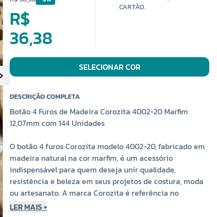
CARTÃO.
R$
36,38
SELECIONAR COR
DESCRIÇÃO COMPLETA
Botão 4 Furos de Madeira Corozita 4002-20 Marfim
12,07mm com 144 Unidades
O botão 4 furos Corozita modelo 4002-20, fabricado em
madeira natural na cor marfim, é um acessório
indispensável para quem deseja unir qualidade,
resistência e beleza em seus projetos de costura, moda
ou artesanato. A marca Corozita é referência no
mercado de aviamentos e se destaca pela excelência de
LER MAIS +
seus botões, que oferecem acabamento profissional e