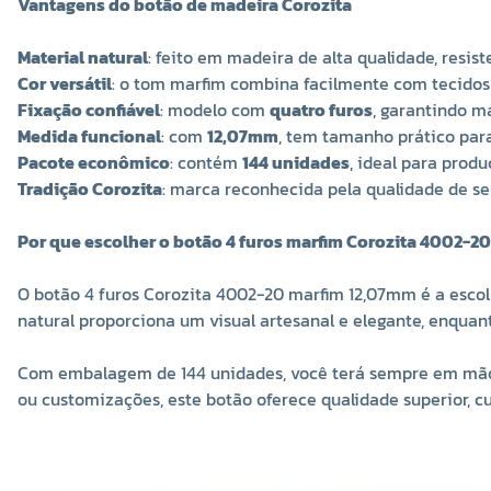
Vantagens do botão de madeira Corozita
Material natural
: feito em madeira de alta qualidade, resist
Cor versátil
: o tom marfim combina facilmente com tecidos
Fixação confiável
: modelo com
quatro furos
, garantindo ma
Medida funcional
: com
12,07mm
, tem tamanho prático para
Pacote econômico
: contém
144 unidades
, ideal para prod
Tradição Corozita
: marca reconhecida pela qualidade de se
Por que escolher o botão 4 furos marfim Corozita 4002-2
O botão 4 furos Corozita 4002-20 marfim 12,07mm é a escol
natural proporciona um visual artesanal e elegante, enquant
Com embalagem de 144 unidades, você terá sempre em mãos 
ou customizações, este botão oferece qualidade superior, cu