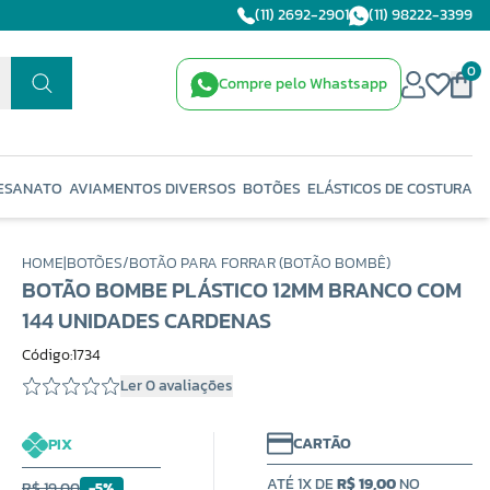
(11) 2692-2901
(11) 98222-3399
0
Compre pelo Whastsapp
ESANATO
AVIAMENTOS DIVERSOS
BOTÕES
ELÁSTICOS DE COSTURA
HOME
|
BOTÕES
/
BOTÃO PARA FORRAR (BOTÃO BOMBÊ)
BOTÃO BOMBE PLÁSTICO 12MM BRANCO COM
144 UNIDADES CARDENAS
Código:1734
Ler 0 avaliações
CARTÃO
PIX
ATÉ 1X DE
R$ 19,00
NO
R$ 19,00
-5%