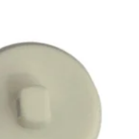
Invista em um item versátil, criativo e resistente para
transformar suas ideias em peças únicas e cheias de
estilo.