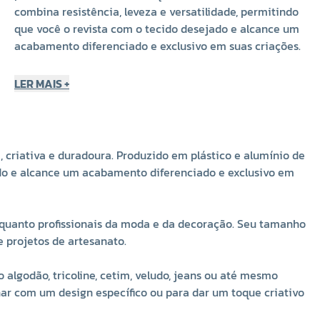
combina resistência, leveza e versatilidade, permitindo
que você o revista com o tecido desejado e alcance um
acabamento diferenciado e exclusivo em suas criações.
Disponível na cor branca, em caixa com 144 unidades, o
LER MAIS +
botão é especialmente desenvolvido para atender tanto
artesãos quanto profissionais da moda e da decoração.
Seu tamanho de
12mm
é ideal para aplicações que
exigem delicadeza e bom gosto, sendo amplamente
 criativa e duradoura. Produzido em plástico e alumínio de
utilizado em roupas, acessórios e projetos de artesanato.
jado e alcance um acabamento diferenciado e exclusivo em
Um dos grandes diferenciais desse botão é a
possibilidade de personalização. Ao ser forrado com
 quanto profissionais da moda e da decoração. Seu tamanho
tecidos variados — como algodão, tricoline, cetim,
 projetos de artesanato.
veludo, jeans ou até mesmo couro sintético — ele se
transforma em um detalhe único, que valoriza e dá
 algodão, tricoline, cetim, veludo, jeans ou até mesmo
identidade a qualquer peça. Seja para combinar com um
nar com um design específico ou para dar um toque criativo
design específico ou para dar um toque criativo em uma