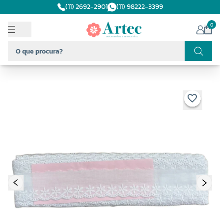
(11) 2692-2901
(11) 98222-3399
0