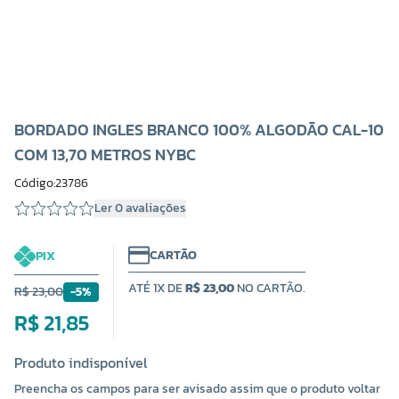
BORDADO INGLES BRANCO 100% ALGODÃO CAL-10
COM 13,70 METROS NYBC
Código:23786
Ler 0 avaliações
CARTÃO
PIX
ATÉ 1X DE
R$ 23,00
NO CARTÃO.
R$ 23,00
-5%
R$ 21,85
Produto indisponível
Preencha os campos para ser avisado assim que o produto voltar