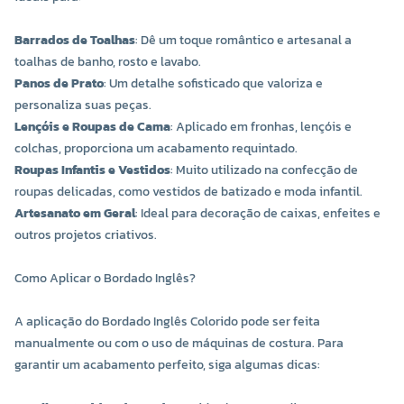
Barrados de Toalhas
: Dê um toque romântico e artesanal a
toalhas de banho, rosto e lavabo.
Panos de Prato
: Um detalhe sofisticado que valoriza e
personaliza suas peças.
Lençóis e Roupas de Cama
: Aplicado em fronhas, lençóis e
COR 0164
COR 0177
colchas, proporciona um acabamento requintado.
R$ 15,20 UNIDADE
R$ 15,20 UNIDADE
Roupas Infantis e Vestidos
: Muito utilizado na confecção de
roupas delicadas, como vestidos de batizado e moda infantil.
-
+
-
+
Artesanato em Geral
: Ideal para decoração de caixas, enfeites e
outros projetos criativos.
Como Aplicar o Bordado Inglês?
A aplicação do Bordado Inglês Colorido pode ser feita
manualmente ou com o uso de máquinas de costura. Para
garantir um acabamento perfeito, siga algumas dicas: