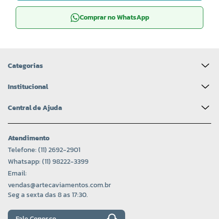
Comprar no WhatsApp
COR 0310
COR 0312
R$ 15,20 UNIDADE
R$ 15,20 UNIDADE
-
+
-
+
Categorias
Institucional
Central de Ajuda
Atendimento
Telefone: (11) 2692-2901
Whatsapp: (11) 98222-3399
Email:
vendas@artecaviamentos.com.br
COR 0318
COR 0523
Seg a sexta das 8 as 17:30.
R$ 15,20 UNIDADE
R$ 15,20 UNIDADE
-
+
-
+
Fale Conosco