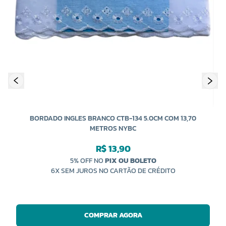
B
COR 0290
COR 0298
R$ 15,20 UNIDADE
R$ 15,20 UNIDADE
-
+
-
+
BORDADO INGLES BRANCO CTB-134 5.0CM COM 13,70
METROS NYBC
R$ 13,90
5% OFF NO
PIX OU BOLETO
6X SEM JUROS NO CARTÃO DE CRÉDITO
COMPRAR AGORA