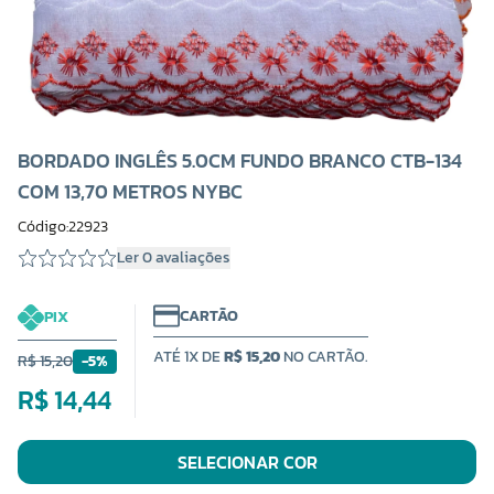
BORDADO INGLÊS 5.0CM FUNDO BRANCO CTB-134
COM 13,70 METROS NYBC
Código:22923
Ler 0 avaliações
CARTÃO
PIX
ATÉ 1X DE
R$ 15,20
NO CARTÃO.
R$ 15,20
-5%
R$ 14,44
SELECIONAR COR