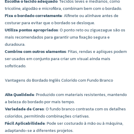
Escolha o tecido adequado
: Tecidos leves e medianos, como
tricoline, algodão e microfibra, combinam bem com o bordado.
COR 0193
COR 0199
Fixe o bordado corretamente
: Alfinete ou alinhave antes de
R$ 15,20 UNIDADE
R$ 15,20 UNIDADE
costurar para evitar que o bordado se desloque.
Utilize pontos apropriados
: O ponto reto ou ziguezague são os
-
+
-
+
mais recomendados para garantir uma fixação segura e
duradoura.
Combine com outros elementos
: Fitas, rendas e apliques podem
ser usados em conjunto para criar um visual ainda mais
sofisticado.
Vantagens do Bordado Inglês Colorido com Fundo Branco
Alta Qualidade
: Produzido com materiais resistentes, mantendo
a beleza do bordado por mais tempo.
Variedade de Cores
: O fundo branco contrasta com os detalhes
COR 0207
COR 0254
coloridos, permitindo combinações criativas.
R$ 15,20 UNIDADE
R$ 15,20 UNIDADE
Fácil Aplicabilidade
: Pode ser costurado à mão ou à máquina,
adaptando-se a diferentes projetos.
-
+
-
+