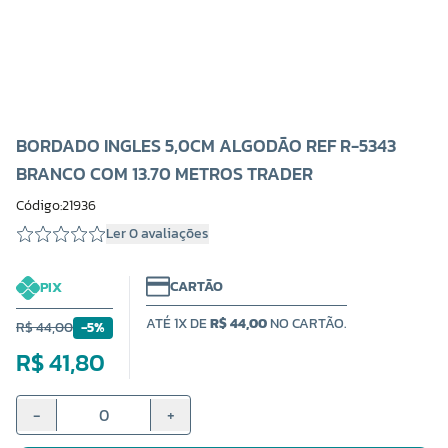
BORDADO INGLES 5,0CM ALGODÃO REF R-5343
BRANCO COM 13.70 METROS TRADER
Código:21936
Ler 0 avaliações
CARTÃO
PIX
ATÉ 1X DE
R$ 44,00
NO CARTÃO.
R$ 44,00
-5%
R$ 41,80
-
+