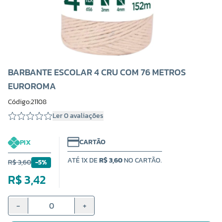
BARBANTE ESCOLAR 4 CRU COM 76 METROS
EUROROMA
Código:21108
Ler 0 avaliações
CARTÃO
PIX
ATÉ 1X DE
R$ 3,60
NO CARTÃO.
R$ 3,60
-5%
R$ 3,42
-
+