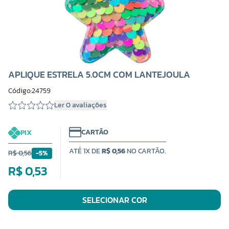
APLIQUE ESTRELA 5.0CM COM LANTEJOULA
Código:24759
Ler 0 avaliações
CARTÃO
PIX
ATÉ 1X DE
R$ 0,56
NO CARTÃO.
R$ 0,56
-5%
R$ 0,53
SELECIONAR COR