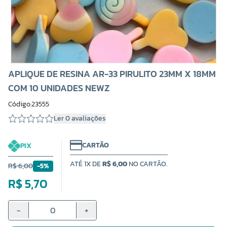
APLIQUE DE RESINA AR-33 PIRULITO 23MM X 18MM
COM 10 UNIDADES NEWZ
Código:23555
Ler 0 avaliações
CARTÃO
PIX
ATÉ 1X DE
R$ 6,00
NO CARTÃO.
R$ 6,00
-5%
R$ 5,70
-
+