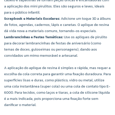
cabelo e sapatilhas se tornam peças únicas e encantadoras com
a aplicação dos mini pirulitos. Eles são seguros e leves, ideais
para o público infantil.
Scrapbook e Materiais Escolares:
Adicione um toque 3D a álbuns
de fotos, agendas, cadernos, lápis e canetas. O aplique de resina
dá vida nova a materiais comuns, tornando-os especiais.
Lembrancinhas e Festas Temáticas:
Use os apliques de pirulito
para decorar lembrancinhas de festas de aniversário (como
temas de doces, guloseimas ou personagens), dando aos
convidados um mimo memorável e artesanal.
A aplicação do aplique de resina é simples e rápida, mas requer a
escolha da cola correta para garantir uma fixação duradoura. Para
superfícies lisas e duras, como plástico, vidro ou metal, utilize
uma cola instantânea (super cola) ou uma cola de contato tipo E-
6000. Para tecidos, como laços e tiaras, a cola de silicone líquida
é a mais indicada, pois proporciona uma fixação forte sem
danificar o material.