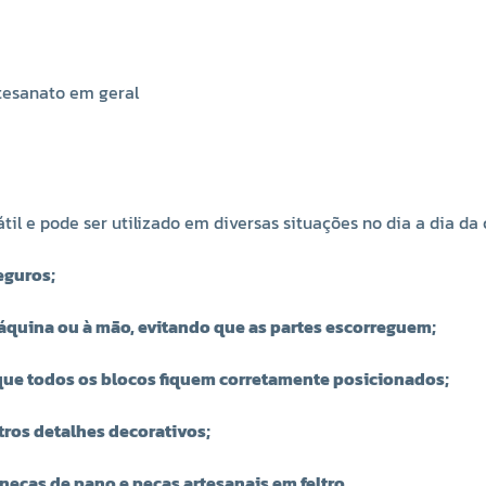
rtesanato em geral
l e pode ser utilizado em diversas situações no dia a dia da 
seguros;
áquina ou à mão, evitando que as partes escorreguem;
que todos os blocos fiquem corretamente posicionados;
tros detalhes decorativos;
bonecas de pano e peças artesanais em feltro.