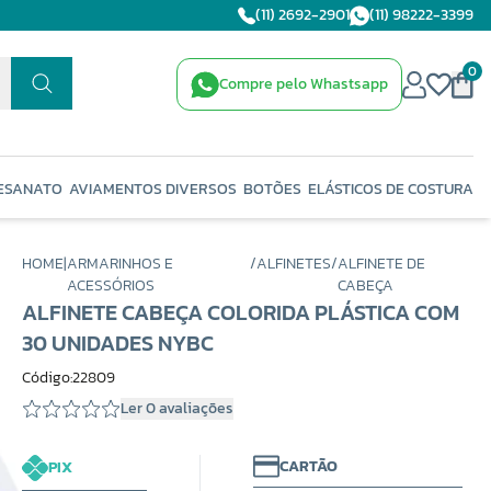
(11) 2692-2901
(11) 98222-3399
0
Compre pelo Whastsapp
ESANATO
AVIAMENTOS DIVERSOS
BOTÕES
ELÁSTICOS DE COSTURA
HOME
|
ARMARINHOS E
/
ALFINETES
/
ALFINETE DE
ACESSÓRIOS
CABEÇA
ALFINETE CABEÇA COLORIDA PLÁSTICA COM
30 UNIDADES NYBC
Código:22809
Ler 0 avaliações
CARTÃO
PIX