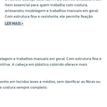
item essencial para quem trabalha com costura,
artesanato, modelagem e trabalhos manuais em geral.
Com estrutura fina e resistente, ele permite fixação
temporária de tecidos e moldes, facilitando o
LER MAIS +
posicionamento preciso antes da costura definitiva. A
cabeça em plástico colorido oferece mais praticidade e
segurança, tornando o uso mais ágil e visualmente
funcional.
Esse modelo de alfinete é ideal tanto para costureiras
elagem e trabalhos manuais em geral. Com estrutura fina e
profissionais quanto para iniciantes, pois garante
initiva. A cabeça em plástico colorido oferece mais
excelente desempenho em tecidos leves a médios, sem
danificar as fibras ou deixar marcas indesejadas. Com 30
unidades por embalagem, é um ótimo custo-benefício
penho em tecidos leves a médios, sem danificar as fibras ou
para manter seu ateliê ou kit de costura sempre
de costura sempre completo.
completo.
Dados Técnicos