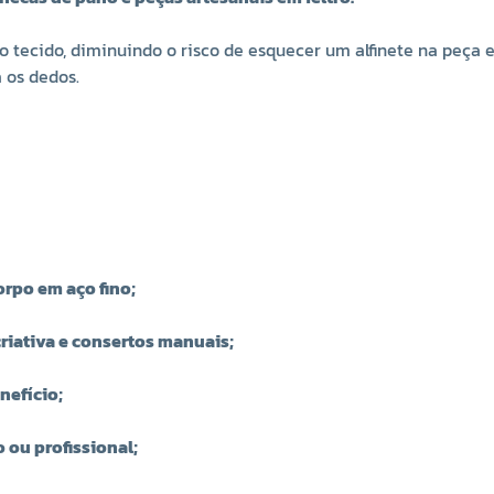
e o tecido, diminuindo o risco de esquecer um alfinete na peça
a os dedos.
orpo em aço fino;
criativa e consertos manuais;
enefício;
 ou profissional;