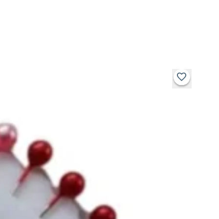
Benefícios do Alfinete Cabeça Colorida NYBC
Visualização facilitada graças às cabeças coloridas;
Mais segurança e agilidade no manuseio;
Fácil penetração em diversos tipos de tecidos graças
ao corpo em aço fino;
Ideal para trabalhos delicados, como patchwork,
costura criativa e consertos manuais;
Produto leve, prático e resistente, com excelente
custo-benefício;
Embalagem com 30 unidades, perfeita para uso
doméstico ou profissional;