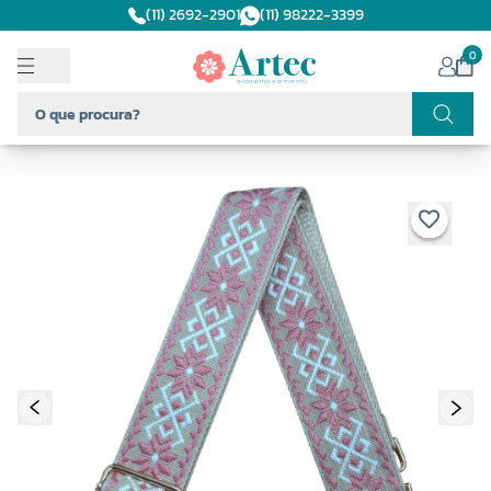
(11) 2692-2901
(11) 98222-3399
0