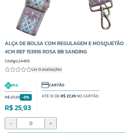
ALÇA DE BOLSA COM REGULAGEM E MOSQUETÃO
4CM REF 153916 ROSA BB SANDING
Código:24465
Ler 0 avaliações
CARTÃO
PIX
ATÉ 1X DE
R$ 27,29
NO CARTÃO.
R$ 27,29
-5%
R$ 25,93
-
+