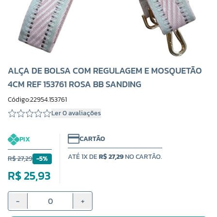
ALÇA DE BOLSA COM REGULAGEM E MOSQUETÃO
4CM REF 153761 ROSA BB SANDING
Código:22954.153761
Ler 0 avaliações
CARTÃO
PIX
ATÉ 1X DE
R$ 27,29
NO CARTÃO.
R$ 27,29
-5%
R$ 25,93
-
+