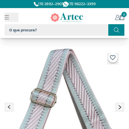
(11) 2692-2901
(11) 98222-3399
0