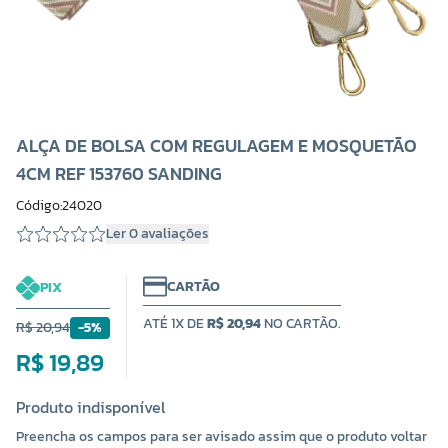
ALÇA DE BOLSA COM REGULAGEM E MOSQUETÃO
4CM REF 153760 SANDING
Código:24020
Ler 0 avaliações
CARTÃO
PIX
ATÉ 1X DE
R$ 20,94
NO CARTÃO.
R$ 20,94
-5%
R$ 19,89
Produto indisponível
Preencha os campos para ser avisado assim que o produto voltar