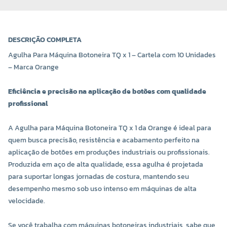
DESCRIÇÃO COMPLETA
Agulha Para Máquina Botoneira TQ x 1 – Cartela com 10 Unidades
– Marca Orange
Eficiência e precisão na aplicação de botões com qualidade
profissional
A Agulha para Máquina Botoneira TQ x 1 da Orange é ideal para
COR 0012
COR 0014
quem busca precisão, resistência e acabamento perfeito na
R$ 18,60 UNIDADE
R$ 18,60 UNIDADE
aplicação de botões em produções industriais ou profissionais.
Produzida em aço de alta qualidade, essa agulha é projetada
-
+
-
+
para suportar longas jornadas de costura, mantendo seu
desempenho mesmo sob uso intenso em máquinas de alta
velocidade.
Se você trabalha com máquinas botoneiras industriais, sabe que