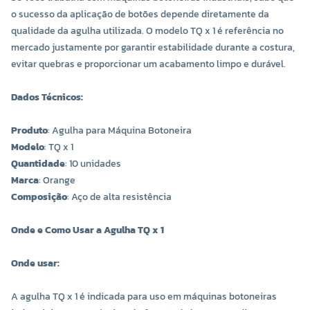
o sucesso da aplicação de botões depende diretamente da
qualidade da agulha utilizada. O modelo TQ x 1 é referência no
mercado justamente por garantir estabilidade durante a costura,
evitar quebras e proporcionar um acabamento limpo e durável.
Dados Técnicos:
COR 0016
COR 0018
R$ 18,60 UNIDADE
R$ 18,60 UNIDADE
Produto
: Agulha para Máquina Botoneira
Modelo
: TQ x 1
-
+
-
+
Quantidade
: 10 unidades
Marca
: Orange
Composição
: Aço de alta resistência
Onde e Como Usar a Agulha TQ x 1
Onde usar:
A agulha TQ x 1 é indicada para uso em máquinas botoneiras