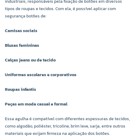
industriais, responsáveis pela fixação de botões em diversos
tipos de roupas e tecidos. Com ela, é possível aplicar com
COR 0019
COR 0020
segurança botões de:
R$ 18,60 UNIDADE
R$ 18,60 UNIDADE
Camisas sociais
-
+
-
+
Blusas femininas
Calças jeans ou de tecido
Uniformes escolares e corporativos
Roupas infantis
Peças em moda casual e formal
COR 0021
COR 0022
Essa agulha é compatível com diferentes espessuras de tecidos,
R$ 18,60 UNIDADE
R$ 18,60 UNIDADE
como algodão, poliéster, tricoline, brim leve, sarja, entre outros
materiais que exijam firmeza na aplicação dos botões.
-
+
-
+