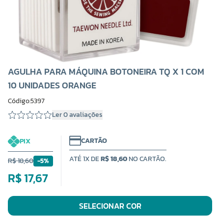
AGULHA PARA MÁQUINA BOTONEIRA TQ X 1 COM
10 UNIDADES ORANGE
Código:5397
Ler 0 avaliações
CARTÃO
PIX
ATÉ 1X DE
R$ 18,60
NO CARTÃO.
R$ 18,60
-5%
R$ 17,67
SELECIONAR COR