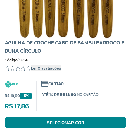
AGULHA DE CROCHE CABO DE BAMBU BARROCO E
DUNA CÍRCULO
Código:19268
Ler 0 avaliações
CARTÃO
PIX
ATÉ 1X DE
R$ 18,80
NO CARTÃO.
R$ 18,80
-5%
R$ 17,86
SELECIONAR COR