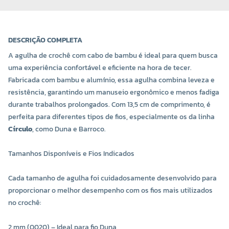
DESCRIÇÃO COMPLETA
A agulha de crochê com cabo de bambu é ideal para quem busca
uma experiência confortável e eficiente na hora de tecer.
Fabricada com bambu e alumínio, essa agulha combina leveza e
resistência, garantindo um manuseio ergonômico e menos fadiga
durante trabalhos prolongados. Com 13,5 cm de comprimento, é
perfeita para diferentes tipos de fios, especialmente os da linha
Círculo
, como Duna e Barroco.
COR 0040
COR 0045
R$ 18,80 UNIDADE
R$ 18,80 UNIDADE
Tamanhos Disponíveis e Fios Indicados
-
+
-
+
Cada tamanho de agulha foi cuidadosamente desenvolvido para
proporcionar o melhor desempenho com os fios mais utilizados
no crochê:
2 mm (0020) – Ideal para fio Duna