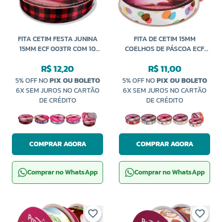
FITA CETIM FESTA JUNINA
FITA DE CETIM 15MM
15MM ECF 003TR COM 10
COELHOS DE PÁSCOA ECF
METROS PROGRESSO
003TR COM 10 METROS
R$ 12,20
R$ 11,00
PROGRESSO
5% OFF NO
PIX OU BOLETO
5% OFF NO
PIX OU BOLETO
6X SEM JUROS NO CARTÃO
6X SEM JUROS NO CARTÃO
DE CRÉDITO
DE CRÉDITO
COMPRAR AGORA
COMPRAR AGORA
Comprar no WhatsApp
Comprar no WhatsApp