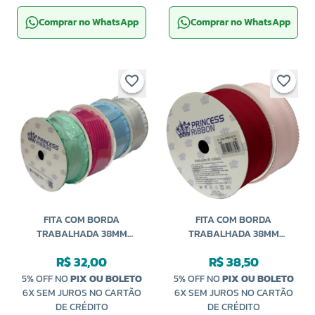
Comprar no WhatsApp
Comprar no WhatsApp
FITA COM BORDA
FITA COM BORDA
TRABALHADA 38MM
TRABALHADA 38MM
RO152412 COM 10 JARDAS
RO152989 COM 10 METROS
R$ 32,00
R$ 38,50
PRINCESS
PRINCESS
5% OFF NO
PIX OU BOLETO
5% OFF NO
PIX OU BOLETO
6X SEM JUROS NO CARTÃO
6X SEM JUROS NO CARTÃO
DE CRÉDITO
DE CRÉDITO