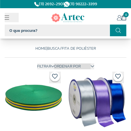
(11) 2692-2901
(11) 98222-3399
0
HOME
|
BUSCA
/
FITA DE POLIÉSTER
FILTRAR