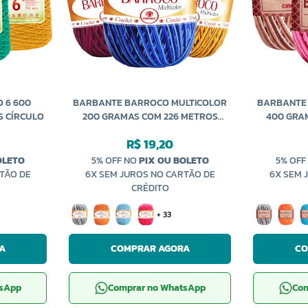
 6 600
BARBANTE BARROCO MULTICOLOR
BARBANTE
S CÍRCULO
200 GRAMAS COM 226 METROS
400 GRA
CÍRCULO
R$ 19,20
OLETO
5% OFF NO
PIX OU BOLETO
5% OFF
TÃO DE
6X SEM JUROS NO CARTÃO DE
6X SEM 
CRÉDITO
+ 33
A
COMPRAR AGORA
CO
tsApp
Comprar no WhatsApp
Com