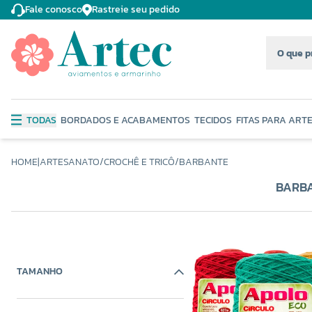
Fale conosco
Rastreie seu pedido
TODAS
BORDADOS E ACABAMENTOS
TECIDOS
FITAS PARA ART
HOME
|
ARTESANATO
/
CROCHÊ E TRICÔ
/
BARBANTE
BARBA
TAMANHO