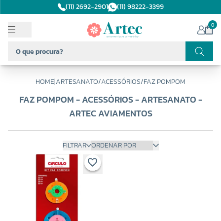
(11) 2692-2901
(11) 98222-3399
0
HOME
|
ARTESANATO
/
ACESSÓRIOS
/
FAZ POMPOM
FAZ POMPOM - ACESSÓRIOS - ARTESANATO -
ARTEC AVIAMENTOS
FILTRAR